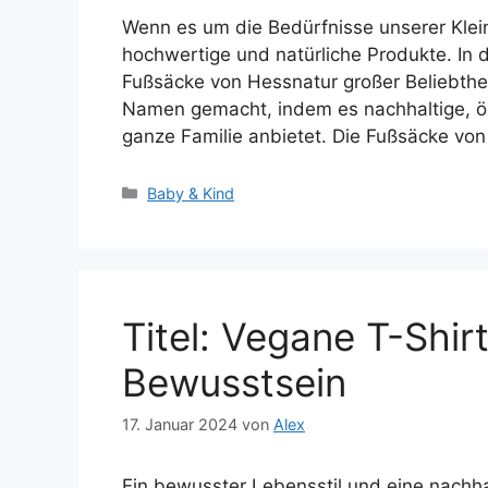
Wenn es um die Bedürfnisse unserer Klein
hochwertige und natürliche Produkte. In
Fußsäcke von Hessnatur großer Beliebthe
Namen gemacht, indem es nachhaltige, ök
ganze Familie anbietet. Die Fußsäcke vo
Kategorien
Baby & Kind
Titel: Vegane T-Shir
Bewusstsein
17. Januar 2024
von
Alex
Ein bewusster Lebensstil und eine nachh