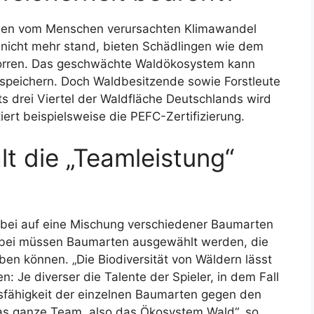
h den vom Menschen verursachten Klimawandel
nicht mehr stand, bieten Schädlingen wie dem
orren. Das geschwächte Waldökosystem kann
peichern. Doch Waldbesitzende sowie Forstleute
 drei Viertel der Waldfläche Deutschlands wird
ert beispielsweise die PEFC-Zertifizierung.
t die „Teamleistung“
abei auf eine Mischung verschiedener Baumarten
abei müssen Baumarten ausgewählt werden, die
en können. „Die Biodiversität von Wäldern lässt
: Je diverser die Talente der Spieler, in dem Fall
sfähigkeit der einzelnen Baumarten gegen den
as ganze Team, also das Ökosystem Wald“, so