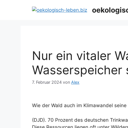
Zum
oekologis
Inhalt
springen
Nur ein vitaler 
Wasserspeicher 
7. Februar 2024
von
Alex
Wie der Wald auch im Klimawandel seine 
(DJD). 70 Prozent des deutschen Trinkw
Diese Ressourcen liegen oft unter Wälder