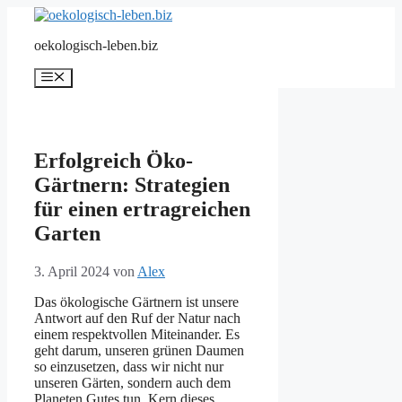
Zum
Inhalt
oekologisch-leben.biz
springen
Menü
Erfolgreich Öko-
Gärtnern: Strategien
für einen ertragreichen
Garten
3. April 2024
von
Alex
Das ökologische Gärtnern ist unsere
Antwort auf den Ruf der Natur nach
einem respektvollen Miteinander. Es
geht darum, unseren grünen Daumen
so einzusetzen, dass wir nicht nur
unseren Gärten, sondern auch dem
Planeten Gutes tun. Kern dieses