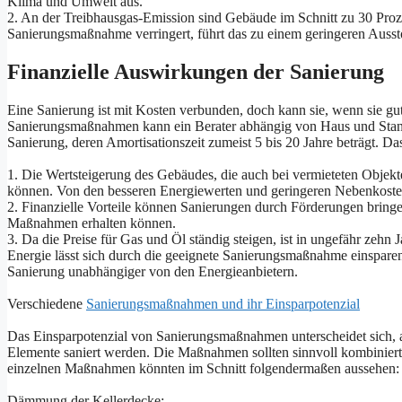
Klima und Umwelt aus.
2. An der Treibhausgas-Emission sind Gebäude im Schnitt zu 30 Prozen
Sanierungsmaßnahme verringert, führt das zu einem geringeren Auss
Finanzielle Auswirkungen der Sanierung
Eine Sanierung ist mit Kosten verbunden, doch kann sie, wenn sie gut
Sanierungsmaßnahmen kann ein Berater abhängig von Haus und Standar
Sanierung, deren Amortisationszeit zumeist 5 bis 20 Jahre beträgt. D
1. Die Wertsteigerung des Gebäudes, die auch bei vermieteten Objekte
können. Von den besseren Energiewerten und geringeren Nebenkosten 
2. Finanzielle Vorteile können Sanierungen durch Förderungen bringe
Maßnahmen erhalten können.
3. Da die Preise für Gas und Öl ständig steigen, ist in ungefähr zehn
Energie lässt sich durch die geeignete Sanierungsmaßnahme einsparen.
Sanierung unabhängiger von den Energieanbietern.
Verschiedene
Sanierungsmaßnahmen und ihr Einsparpotenzial
Das Einsparpotenzial von Sanierungsmaßnahmen unterscheidet sich,
Elemente saniert werden. Die Maßnahmen sollten sinnvoll kombiniert
einzelnen Maßnahmen könnten im Schnitt folgendermaßen aussehen:
Dämmung der Kellerdecke: