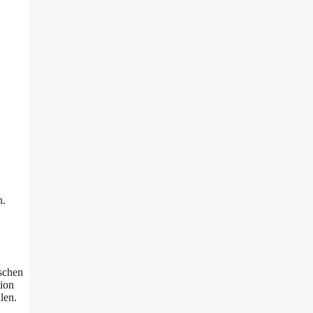
n.
schen
ion
len.