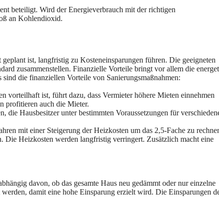
t beteiligt. Wird der Energieverbrauch mit der richtigen
toß an Kohlendioxid.
 geplant ist, langfristig zu Kosteneinsparungen führen. Die geeigneten
d zusammenstellen. Finanzielle Vorteile bringt vor allem die energet
as sind die finanziellen Vorteile von Sanierungsmaßnahmen:
n vorteilhaft ist, führt dazu, dass Vermieter höhere Mieten einnehmen
profitieren auch die Mieter.
n, die Hausbesitzer unter bestimmten Voraussetzungen für verschieden
 Jahren mit einer Steigerung der Heizkosten um das 2,5-Fache zu rechne
 Die Heizkosten werden langfristig verringert. Zusätzlich macht eine
 abhängig davon, ob das gesamte Haus neu gedämmt oder nur einzelne
 werden, damit eine hohe Einsparung erzielt wird. Die Einsparungen d