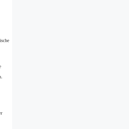
ische
e
n.
er