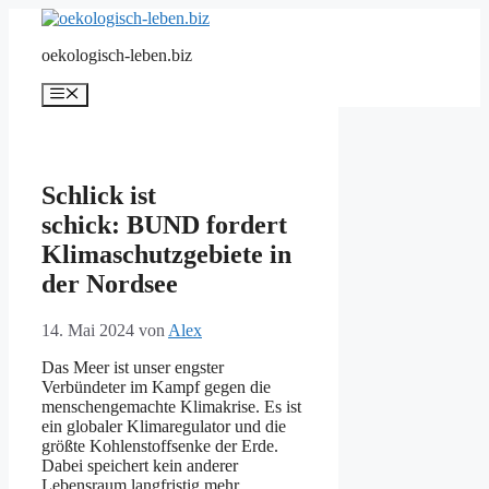
Zum
Inhalt
oekologisch-leben.biz
springen
Menü
Schlick ist
schick: BUND fordert
Klimaschutzgebiete in
der Nordsee
14. Mai 2024
von
Alex
Das Meer ist unser engster
Verbündeter im Kampf gegen die
menschengemachte Klimakrise. Es ist
ein globaler Klimaregulator und die
größte Kohlenstoffsenke der Erde.
Dabei speichert kein anderer
Lebensraum langfristig mehr