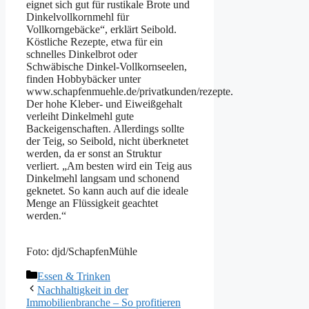
eignet sich gut für rustikale Brote und
Dinkelvollkornmehl für
Vollkorngebäcke“, erklärt Seibold.
Köstliche Rezepte, etwa für ein
schnelles Dinkelbrot oder
Schwäbische Dinkel-Vollkornseelen,
finden Hobbybäcker unter
www.schapfenmuehle.de/privatkunden/rezepte.
Der hohe Kleber- und Eiweißgehalt
verleiht Dinkelmehl gute
Backeigenschaften. Allerdings sollte
der Teig, so Seibold, nicht überknetet
werden, da er sonst an Struktur
verliert. „Am besten wird ein Teig aus
Dinkelmehl langsam und schonend
geknetet. So kann auch auf die ideale
Menge an Flüssigkeit geachtet
werden.“
Foto: djd/SchapfenMühle
Kategorien
Essen & Trinken
Nachhaltigkeit in der
Immobilienbranche – So profitieren